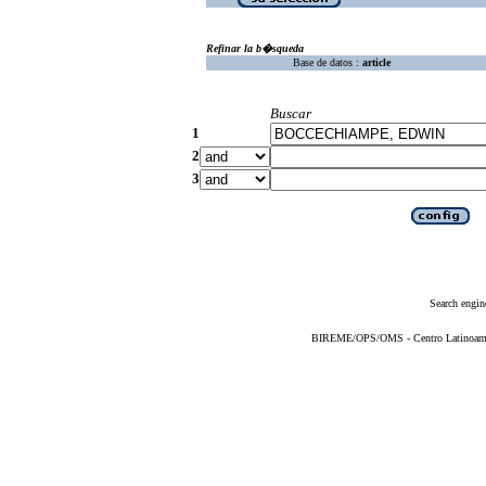
Refinar la b�squeda
Base de datos :
article
Buscar
1
2
3
Search engin
BIREME/OPS/OMS - Centro Latinoameric