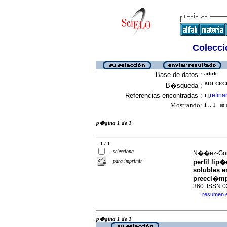
Colecció
Base de datos :
article
BOCCECH
B�squeda :
Referencias encontradas :
refina
1
[
Mostrando:
1 .. 1
en el
p�gina 1 de 1
1 / 1
selecciona
N��ez-Gonz
para imprimir
perfil lip�
solubles e
preecl�mp
360. ISSN 
resumen 
·
p�gina 1 de 1