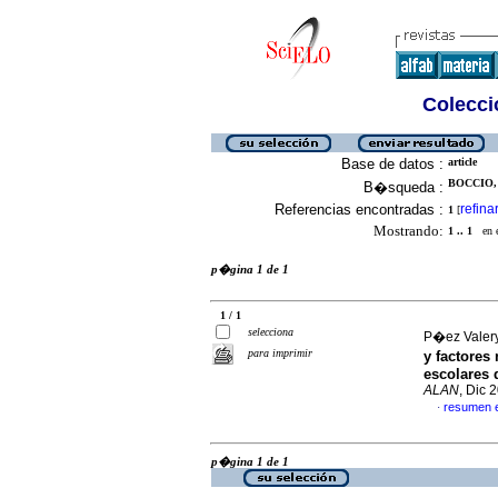
Colecció
Base de datos :
article
BOCCIO, 
B�squeda :
Referencias encontradas :
refina
1
[
Mostrando:
1 .. 1
en el
p�gina 1 de 1
1 / 1
selecciona
P�ez Valery
para imprimir
y factores
escolares 
ALAN
, Dic 
resumen 
·
p�gina 1 de 1