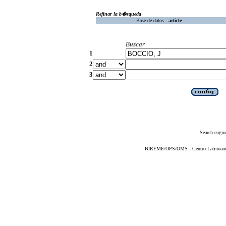
Refinar la b�squeda
Base de datos :
article
Buscar
1
2
3
Search engin
BIREME/OPS/OMS - Centro Latinoameric