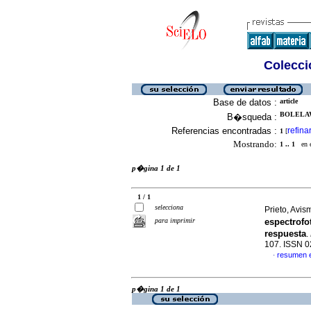
Colecció
Base de datos :
article
BOLELAW
B�squeda :
Referencias encontradas :
refina
1
[
Mostrando:
1 .. 1
en el
p�gina 1 de 1
1 / 1
selecciona
Prieto, Avism
para imprimir
espectrof
respuesta
.
107. ISSN 
resumen 
·
p�gina 1 de 1