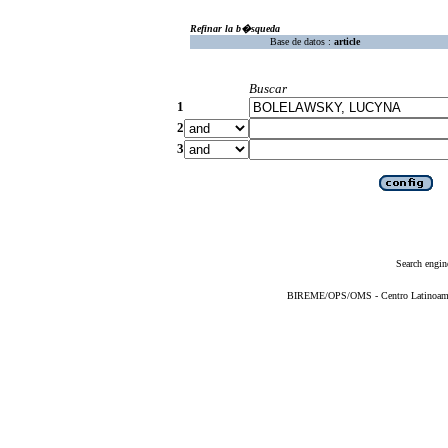
Refinar la b�squeda
Base de datos :
article
Buscar
1
2
3
Search engin
BIREME/OPS/OMS - Centro Latinoameric