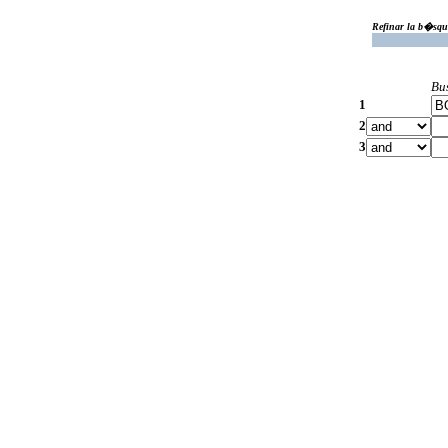
Refinar la b�squ
Bu
1
2
3