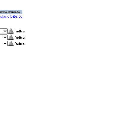
lario avanzado
ulario b�sico