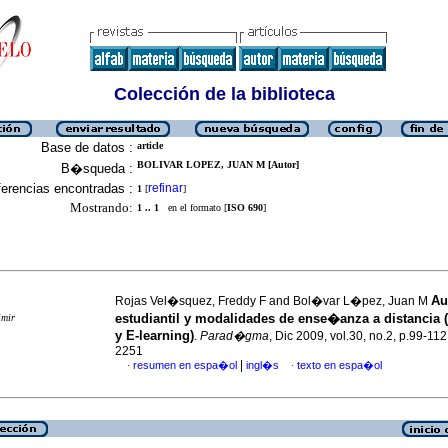
Colección de la biblioteca
Base de datos :
article
BOLIVAR LOPEZ, JUAN M [Autor]
B�squeda :
erencias encontradas :
refinar
1
[
]
Mostrando:
1 .. 1
en el formato [
ISO 690
]
Au
Rojas Vel�squez, Freddy F and Bol�var L�pez, Juan M
estudiantil y modalidades
de ense�anza a distancia 
imir
y E-learning)
.
Parad�gma
, Dic 2009, vol.30, no.2, p.99-11
2251
|
resumen en espa�ol
ingl�s
texto en espa�ol
·
·