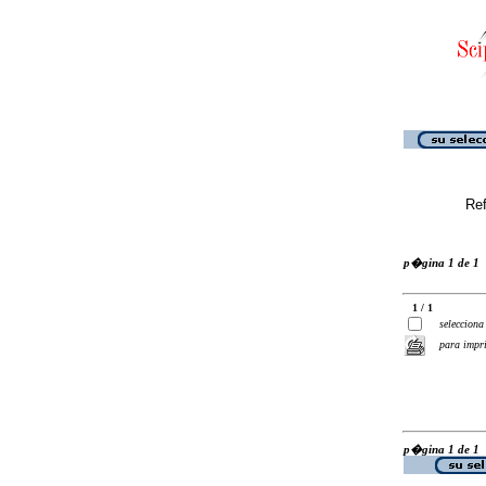
Ref
p�gina 1 de 1
1 / 1
selecciona
para impr
p�gina 1 de 1