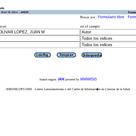
eda
Base de datos :
article
Formu
Formulario libre
Form
Buscar por :
scar
en el campo
iAH
WWWISIS
Search engine:
powered by
BIREME/OPS/OMS - Centro Latinoamericano y del Caribe de Informaci�n en Ciencias de la Salud