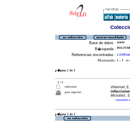
Colecció
Base de datos :
article
BOLIVAR, 
B�squeda :
Referencias encontradas :
refina
1
[
Mostrando:
1 .. 1
en el
p�gina 1 de 1
1 / 1
selecciona
Villarroel, E.
infeccione
para imprimir
Microbiol.
, 
resumen 
·
p�gina 1 de 1