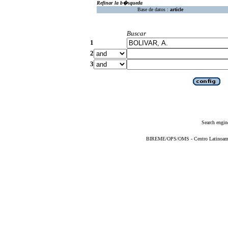
Refinar la b�squeda
Base de datos :
article
Buscar
1
2
3
Search engin
BIREME/OPS/OMS - Centro Latinoameric