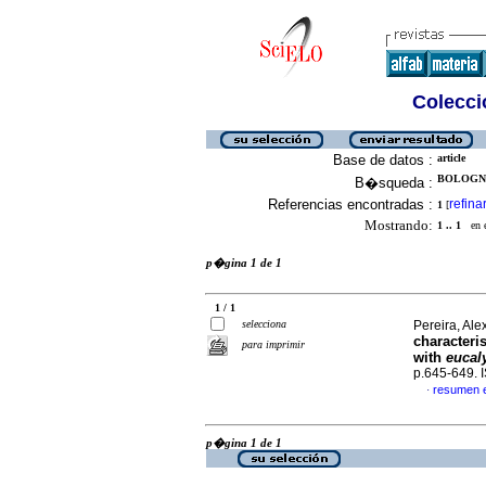
Colecció
Base de datos :
article
BOLOGNA
B�squeda :
Referencias encontradas :
refina
1
[
Mostrando:
1 .. 1
en el
p�gina 1 de 1
1 / 1
selecciona
Pereira, Ale
characteri
para imprimir
with
eucal
p.645-649.
resumen 
·
p�gina 1 de 1