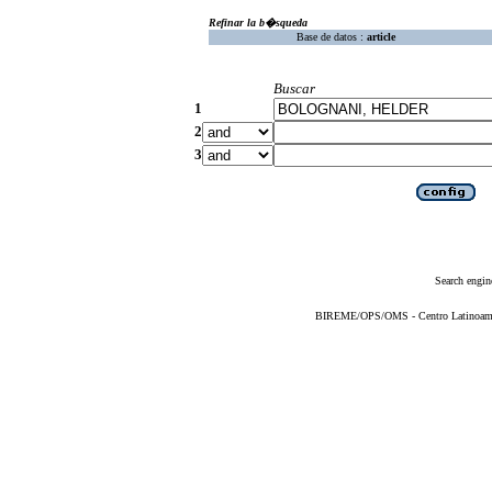
Refinar la b�squeda
Base de datos :
article
Buscar
1
2
3
Search engin
BIREME/OPS/OMS - Centro Latinoameric