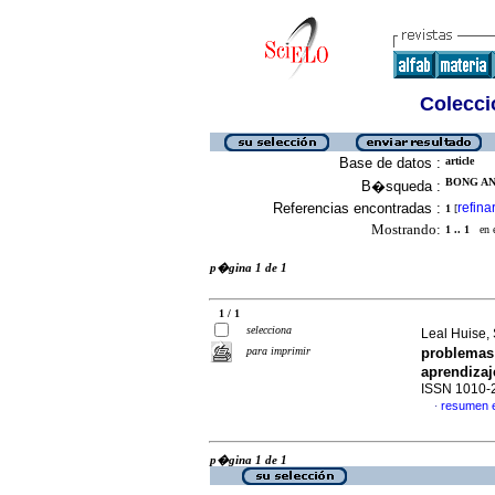
Colecció
Base de datos :
article
BONG AN
B�squeda :
Referencias encontradas :
refina
1
[
Mostrando:
1 .. 1
en el
p�gina 1 de 1
1 / 1
selecciona
Leal Huise
para imprimir
problemas 
aprendizaj
ISSN 1010-
resumen 
·
p�gina 1 de 1