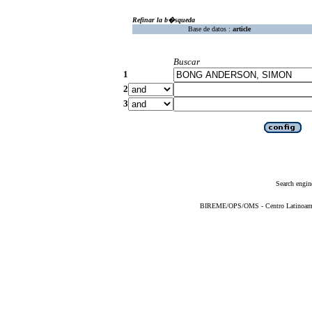
Refinar la b�squeda
Base de datos :
article
Buscar
1
2
3
Search engin
BIREME/OPS/OMS - Centro Latinoameric