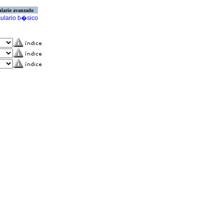
lario avanzado
ulario b�sico