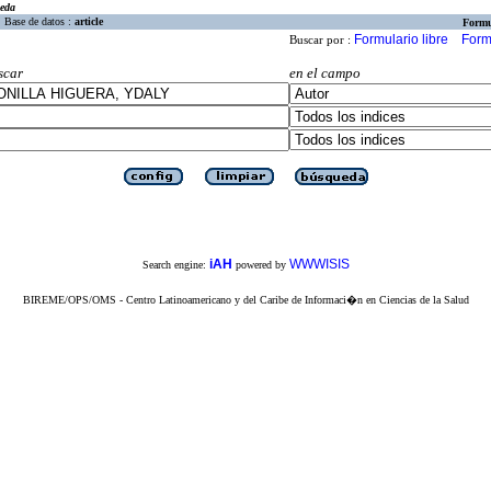
eda
Base de datos :
article
Formu
Formulario libre
Form
Buscar por :
scar
en el campo
iAH
WWWISIS
Search engine:
powered by
BIREME/OPS/OMS - Centro Latinoamericano y del Caribe de Informaci�n en Ciencias de la Salud