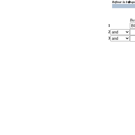
Refinar la b�squ
Bu
1
2
3