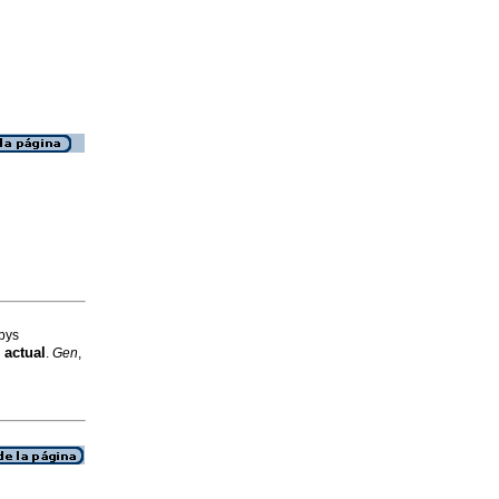
bys
 actual
.
Gen
,