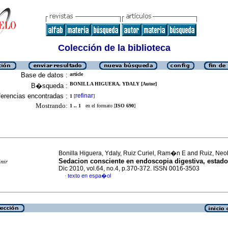
Colección de la biblioteca
Base de datos :
article
BONILLA HIGUERA, YDALY [Autor]
B�squeda :
erencias encontradas :
refinar
1
[
]
Mostrando:
1 .. 1
en el formato [
ISO 690
]
Bonilla Higuera, Ydaly, Ruiz Curiel, Ram�n E and Ruiz, Neo
Sedacion consciente en endoscopia digestiva, estado
imir
Dic 2010, vol.64, no.4, p.370-372. ISSN 0016-3503
texto en espa�ol
·