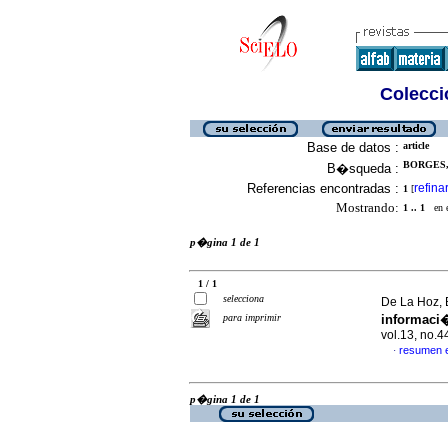
Colecció
Base de datos :
article
BORGES, 
B�squeda :
Referencias encontradas :
refina
1
[
Mostrando:
1 .. 1
en el
p�gina 1 de 1
1 / 1
selecciona
De La Hoz, B
para imprimir
informaci�
vol.13, no.
resumen 
·
p�gina 1 de 1