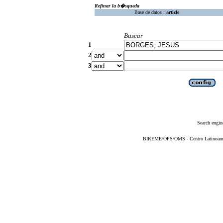
Refinar la b�squeda
Base de datos :
article
Buscar
1
2
3
Search engin
BIREME/OPS/OMS - Centro Latinoameric