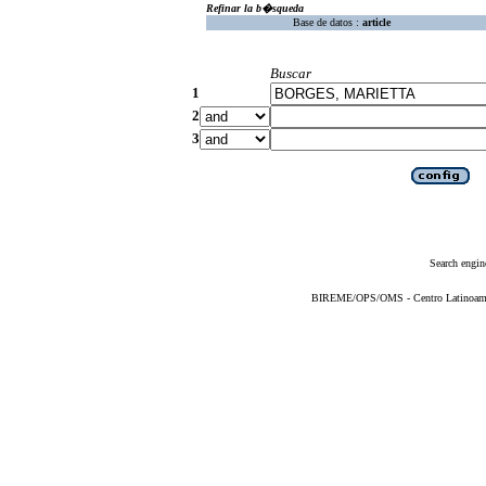
Refinar la b�squeda
Base de datos :
article
Buscar
1
2
3
Search engin
BIREME/OPS/OMS - Centro Latinoameric