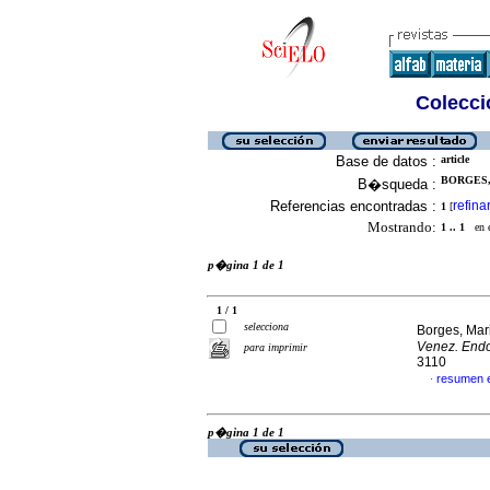
Colecció
Base de datos :
article
BORGES,
B�squeda :
Referencias encontradas :
refina
1
[
Mostrando:
1 .. 1
en el
p�gina 1 de 1
1 / 1
selecciona
Borges, Mari
Venez. Endo
para imprimir
3110
resumen 
·
p�gina 1 de 1