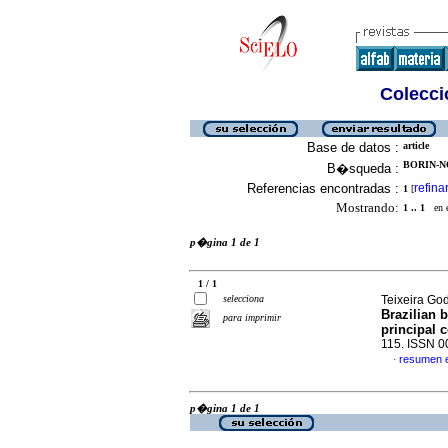
Colecció
Base de datos :
article
BORIN-N
B�squeda :
Referencias encontradas :
refina
1
[
Mostrando:
1 .. 1
en el
p�gina 1 de 1
1 / 1
selecciona
Teixeira God
Brazilian b
para imprimir
principal 
115. ISSN 
resumen 
·
p�gina 1 de 1