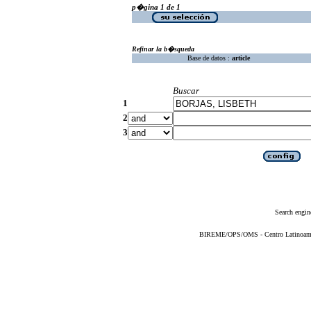
p�gina 1 de 1
Refinar la b�squeda
Base de datos :
article
Buscar
1
2
3
Search engin
BIREME/OPS/OMS - Centro Latinoameric