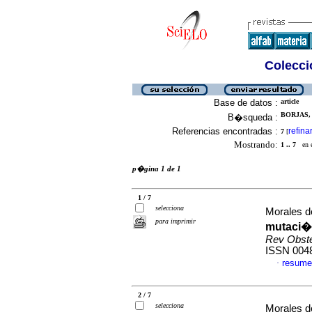
Colecció
Base de datos :
article
BORJAS, 
B�squeda :
Referencias encontradas :
refina
7
[
Mostrando:
1 .. 7
en el
p�gina 1 de 1
1 / 7
selecciona
Morales d
para imprimir
mutaci�
Rev Obste
ISSN 004
resume
·
2 / 7
selecciona
Morales d