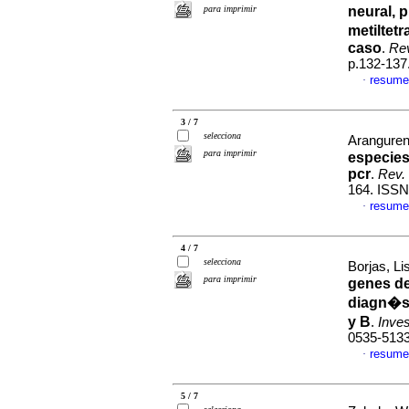
para imprimir
neural, 
metiltet
caso
.
Rev
p.132-137
resume
·
3 / 7
selecciona
Arangure
para imprimir
especies
pcr
.
Rev. 
164. ISSN
resume
·
4 / 7
selecciona
Borjas, Li
para imprimir
genes de 
diagn�st
y B
.
Inves
0535-513
resume
·
5 / 7