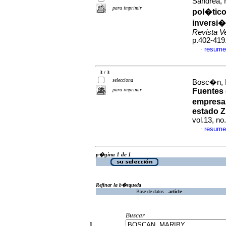
Sandrea, 
para imprimir
pol�tico
inversi�
Revista V
p.402-419
resume
·
3 / 3
selecciona
Bosc�n, M
para imprimir
Fuentes 
empresas
estado Z
vol.13, n
resume
·
p�gina 1 de 1
Refinar la b�squeda
Base de datos :
article
Buscar
1