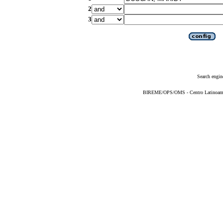
2
3
Search engin
BIREME/OPS/OMS - Centro Latinoameric