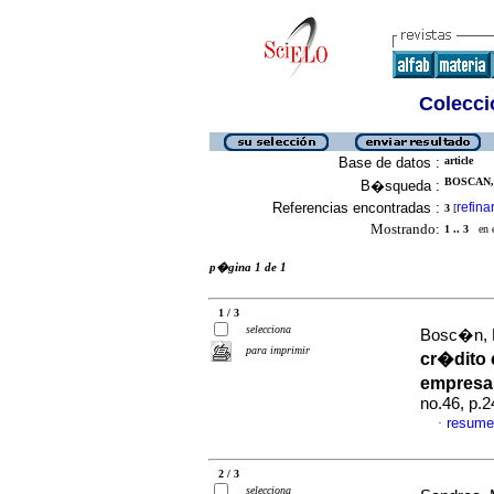
Colecció
Base de datos :
article
BOSCAN, 
B�squeda :
Referencias encontradas :
refina
3
[
Mostrando:
1 .. 3
en el
p�gina 1 de 1
1 / 3
selecciona
Bosc�n, 
para imprimir
cr�dito
empresa
no.46, p.
resume
·
2 / 3
selecciona