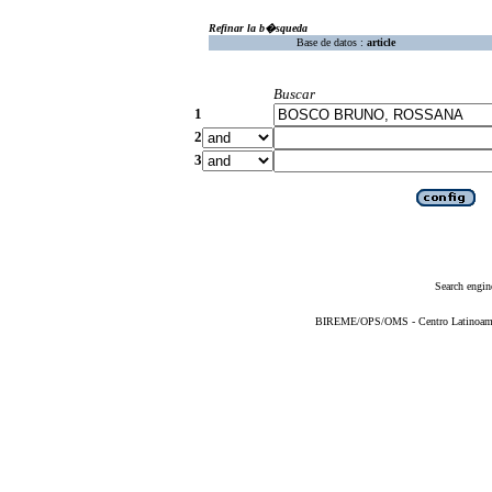
Refinar la b�squeda
Base de datos :
article
Buscar
1
2
3
Search engin
BIREME/OPS/OMS - Centro Latinoameric