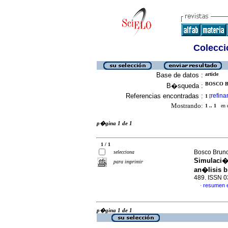
Colecció
Base de datos :
article
BOSCO B
B�squeda :
Referencias encontradas :
refina
1
[
Mostrando:
1 .. 1
en el
p�gina 1 de 1
1 / 1
Bosco Bruno
selecciona
Simulaci�n
para imprimir
an�lisis 
489. ISSN 
resumen 
·
p�gina 1 de 1