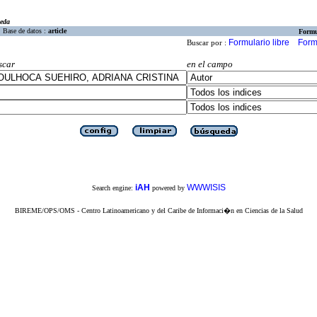
eda
Base de datos :
article
Formu
Formulario libre
Form
Buscar por :
scar
en el campo
iAH
WWWISIS
Search engine:
powered by
BIREME/OPS/OMS - Centro Latinoamericano y del Caribe de Informaci�n en Ciencias de la Salud