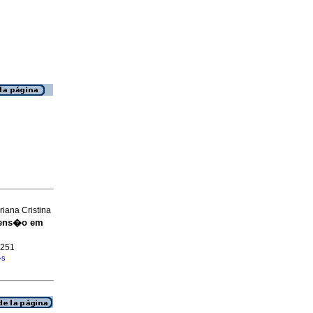
iana Cristina
eens�o em
2251
�s