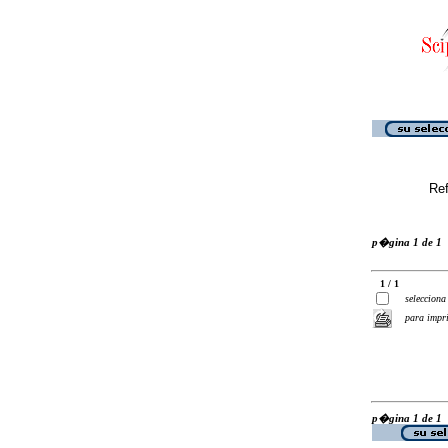
Ref
p�gina 1 de 1
1 / 1
selecciona
para impr
p�gina 1 de 1