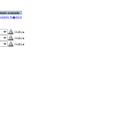
lario avanzado
ulario b�sico