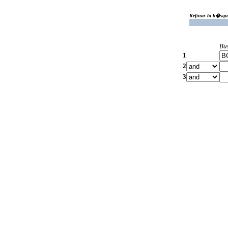
Refinar la b�squ
Bu
1
2
3