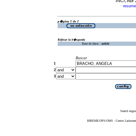
INCI
, Abr
resume
·
p�gina 1 de 1
Refinar la b�squeda
Base de datos :
article
Buscar
1
2
3
Search engin
BIREME/OPS/OMS - Centro Latinoameric