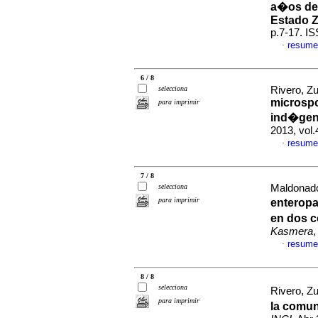
a�os de
Estado Z
p.7-17. I
resume
·
6 / 8
selecciona
Rivero, Zu
microspo
para imprimir
ind�gena
2013, vol
resume
·
7 / 8
selecciona
Maldonado 
para imprimir
enteropa
en dos c
Kasmera
,
resume
·
8 / 8
selecciona
Rivero, Zu
para imprimir
la comun