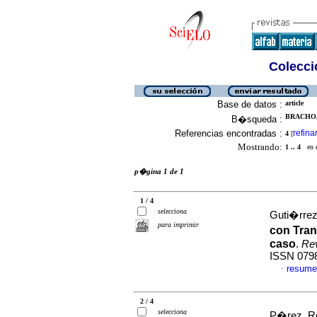
Colecció
Base de datos :
article
BRACHO,
B�squeda :
Referencias encontradas :
refina
4
[
Mostrando:
1 .. 4
en el
p�gina 1 de 1
1 / 4
selecciona
Guti�rrez
para imprimir
con Tra
caso
.
Rev
ISSN 079
resume
·
2 / 4
selecciona
P�rez, Ro