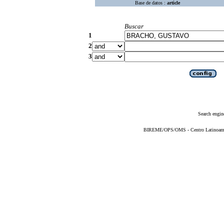
Base de datos :
article
Buscar
1
2
3
Search engin
BIREME/OPS/OMS - Centro Latinoameric