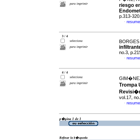
para imprimir
riesgo e
Endomet
p.313-320
resume
·
3 / 4
selecciona
BORGES 
infiltran
para imprimir
no.3, p.2
resume
·
4 / 4
selecciona
GIM�NEZ
para imprimir
Trompa U
Revisi�n
vol.17, n
resume
·
p�gina 1 de 1
Refinar la b�squeda