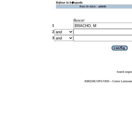
Refinar la b�squeda
Base de datos :
article
Buscar
1
2
3
Search engin
BIREME/OPS/OMS - Centro Latinoameric