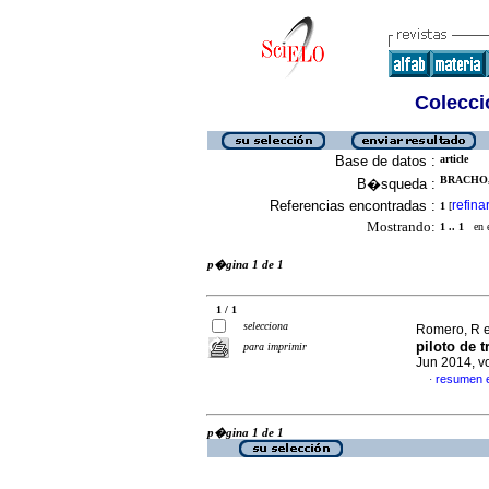
Colecció
Base de datos :
article
BRACHO, 
B�squeda :
Referencias encontradas :
refina
1
[
Mostrando:
1 .. 1
en el
p�gina 1 de 1
1 / 1
selecciona
Romero, R e
piloto de 
para imprimir
Jun 2014, v
resumen 
·
p�gina 1 de 1