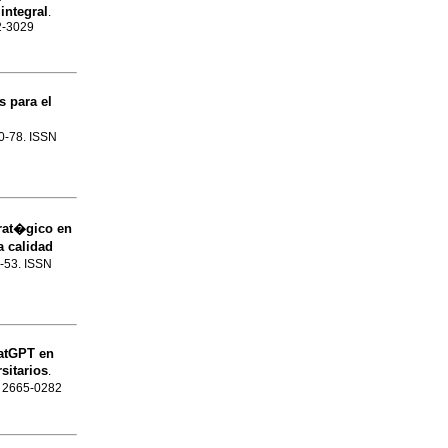
integral
.
42-3029
s para el
60-78. ISSN
rat�gico en
a calidad
5-53. ISSN
hatGPT en
sitarios
.
SN 2665-0282