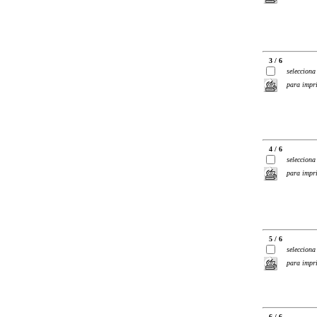
3 / 6
selecciona
para impr
4 / 6
selecciona
para impr
5 / 6
selecciona
para impr
6 / 6