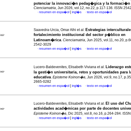
potenciar la innovaci�n pedag�gica y la formaci�n 
Cienciamatria
, Jun 2026, vol.12, no.22, p.117-136. ISSN 25
|
resumen en espa�ol
ingl�s
texto en espa�ol
·
·
Estrategias interculturale
Saavedra-Urcia, Omar Alhi et al.
fortalecimiento institucional del sector p�blico en
imir
Latinoam�rica
.
Cienciamatria
, Jun 2025, vol.11, no.20, p.
2542-3029
|
resumen en espa�ol
ingl�s
texto en espa�ol
·
·
Liderazgo est
Lucero-Baldevenites, Elisabeth Viviana et al.
imir
la gesti�n universitaria, retos y oportunidades para l
educativa
.
Episteme Koinon�a
, Jun 2026, vol.9, no.17, p.3
2665-0282
|
resumen en espa�ol
ingl�s
texto en espa�ol
·
·
El uso del C
Lucero-Baldevenites, Elisabeth Viviana et al.
actividades acad�micas por parte de docentes univer
imir
Episteme Koinon�a
, Dic 2025, vol.8, no.16, p.264-284. IS
|
resumen en espa�ol
ingl�s
texto en espa�ol
·
·