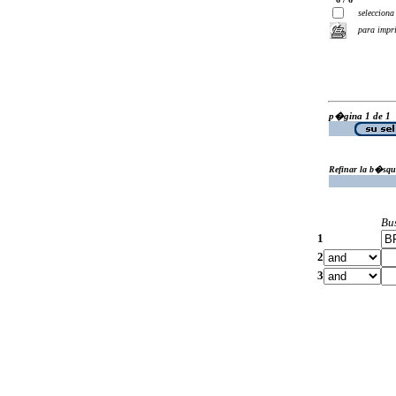
selecciona
para impr
p�gina 1 de 1
Refinar la b�squ
Bu
1
2
3