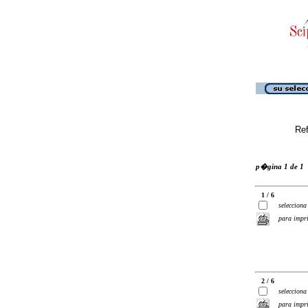
Ref
p�gina 1 de 1
1 / 6
selecciona
para impr
2 / 6
selecciona
para impr