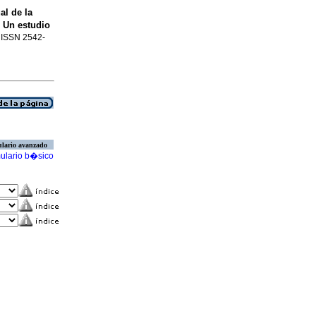
al de la
 Un estudio
. ISSN 2542-
lario avanzado
ulario b�sico