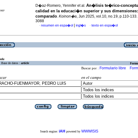
An�lisis te�rico-conceptu
D�az-Romero, Yennifer et al.
imir
calidad en la educaci�n superior y sus dimensiones:
comparado
.
Koinon�a
, Jun 2025, vol.10, no.19, p.110-133
3088
|
resumen en espa�ol
ingl�s
texto en espa�ol
·
·
eda
Base de datos :
article
Formu
Formulario libre
Form
Buscar por :
scar
en el campo
iAH
WWWISIS
Search engine:
powered by