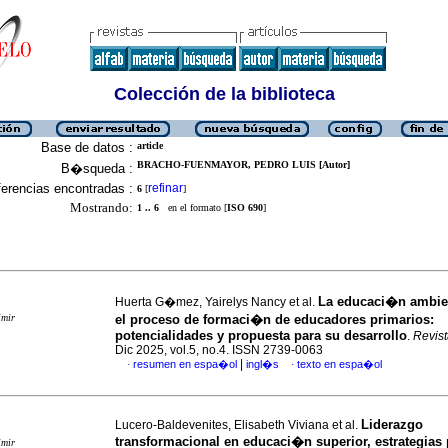
Colección de la biblioteca
Base de datos :
article
BRACHO-FUENMAYOR, PEDRO LUIS [Autor]
B�squeda :
erencias encontradas :
refinar
6
[
]
Mostrando:
1 .. 6
en el formato [
ISO 690
]
La educaci�n ambie
Huerta G�mez, Yairelys Nancy et al.
imir
el proceso de formaci�n de educadores primarios:
potencialidades y propuesta para su desarrollo
.
Revis
Dic 2025, vol.5, no.4. ISSN 2739-0063
|
resumen en espa�ol
ingl�s
texto en espa�ol
·
·
Liderazgo
Lucero-Baldevenites, Elisabeth Viviana et al.
transformacional en educaci�n superior, estrategias 
imir