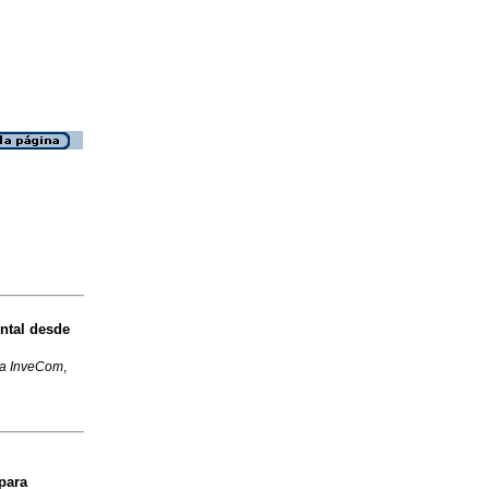
ntal desde
ta InveCom
,
para