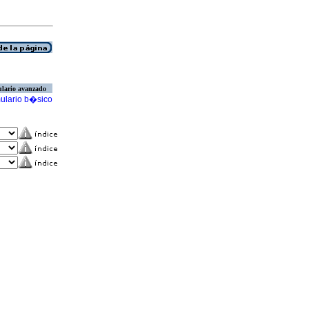
lario avanzado
ulario b�sico