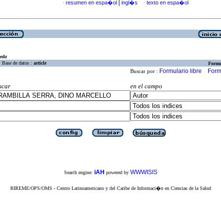
|
resumen en espa�ol
ingl�s
texto en espa�ol
·
·
eda
Base de datos :
article
Formu
Formulario libre
Form
Buscar por :
scar
en el campo
iAH
WWWISIS
Search engine:
powered by
BIREME/OPS/OMS - Centro Latinoamericano y del Caribe de Informaci�n en Ciencias de la Salud