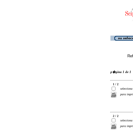
Ref
p�gina 1 de 1
1 / 2
selecciona
para impr
2 / 2
selecciona
para impr