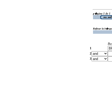
p�gina 1 de 1
Refinar la b�squ
Bu
1
2
3