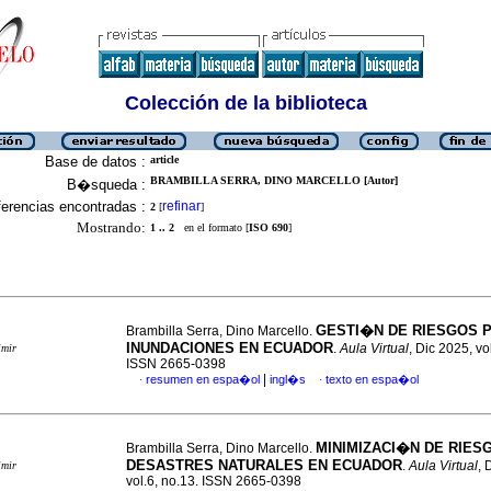
Colección de la biblioteca
Base de datos :
article
BRAMBILLA SERRA, DINO MARCELLO [Autor]
B�squeda :
erencias encontradas :
refinar
2
[
]
Mostrando:
1 .. 2
en el formato [
ISO 690
]
GESTI�N DE RIESGOS 
Brambilla Serra, Dino Marcello.
INUNDACIONES EN ECUADOR
.
Aula Virtual
, Dic 2025, vo
imir
ISSN 2665-0398
|
resumen en espa�ol
ingl�s
texto en espa�ol
·
·
MINIMIZACI�N DE RIES
Brambilla Serra, Dino Marcello.
DESASTRES NATURALES EN ECUADOR
.
Aula Virtual
, 
imir
vol.6, no.13. ISSN 2665-0398