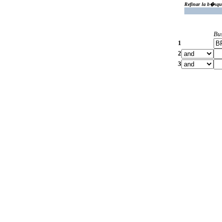
Refinar la b�squ
Bu
1
2
3