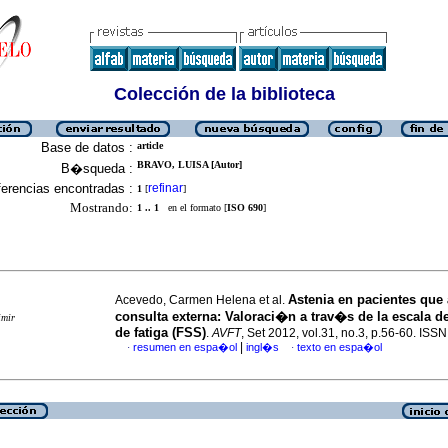
Colección de la biblioteca
Base de datos :
article
BRAVO, LUISA [Autor]
B�squeda :
erencias encontradas :
refinar
1
[
]
Mostrando:
1 .. 1
en el formato [
ISO 690
]
Astenia en pacientes que 
Acevedo, Carmen Helena et al.
consulta externa
:
Valoraci�n a trav�s de la escala d
imir
de fatiga (FSS)
.
AVFT
, Set 2012, vol.31, no.3, p.56-60. IS
|
resumen en espa�ol
ingl�s
texto en espa�ol
·
·