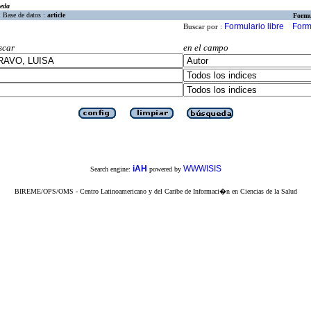
eda
Base de datos :
article
Formu
Formulario libre
Form
Buscar por :
scar
en el campo
iAH
WWWISIS
Search engine:
powered by
BIREME/OPS/OMS - Centro Latinoamericano y del Caribe de Informaci�n en Ciencias de la Salud