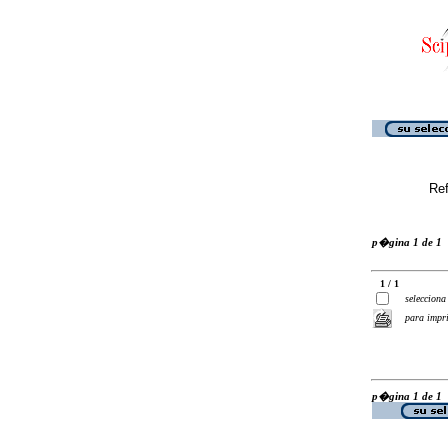
Ref
p�gina 1 de 1
1 / 1
selecciona
para impr
p�gina 1 de 1