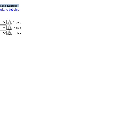
lario avanzado
ulario b�sico