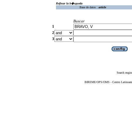
Refinar la b�squeda
Base de datos :
article
Buscar
1
2
3
Search engin
BIREME/OPS/OMS - Centro Latinoameric