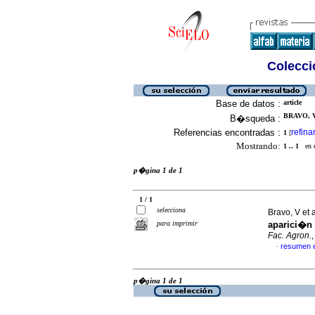
Colecció
Base de datos :
article
BRAVO, V
B�squeda :
Referencias encontradas :
refina
1
[
Mostrando:
1 .. 1
en el
p�gina 1 de 1
1 / 1
selecciona
Bravo, V et 
para imprimir
aparici�n
Fac. Agron.
resumen 
·
p�gina 1 de 1