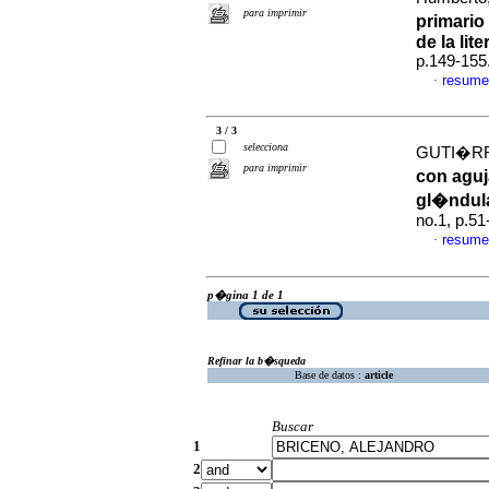
para imprimir
primari
de la lite
p.149-155
resume
·
3 / 3
selecciona
GUTI�RR
para imprimir
con aguj
gl�ndula
no.1, p.5
resume
·
p�gina 1 de 1
Refinar la b�squeda
Base de datos :
article
Buscar
1
2