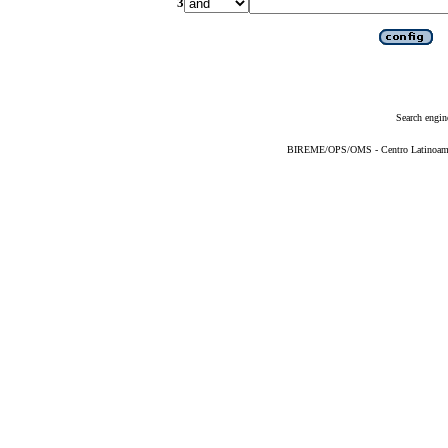
3
Search engin
BIREME/OPS/OMS - Centro Latinoameric