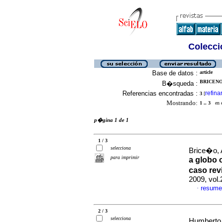
Colecció
Base de datos :
article
BRICENO
B�squeda :
Referencias encontradas :
refina
3
[
Mostrando:
1 .. 3
en el
p�gina 1 de 1
1 / 3
selecciona
Brice�o, A
para imprimir
a globo 
caso revi
2009, vol
resume
·
2 / 3
selecciona
Humberto, 