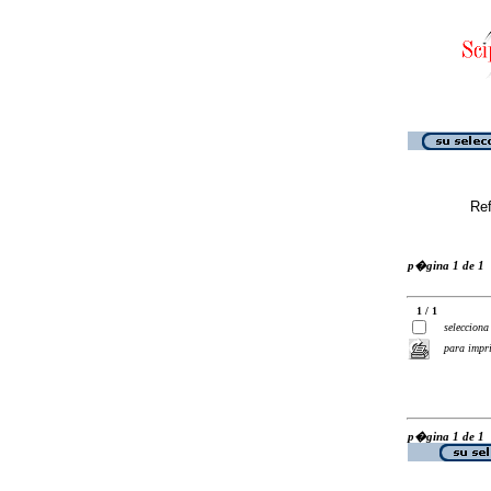
Ref
p�gina 1 de 1
1 / 1
selecciona
para impr
p�gina 1 de 1