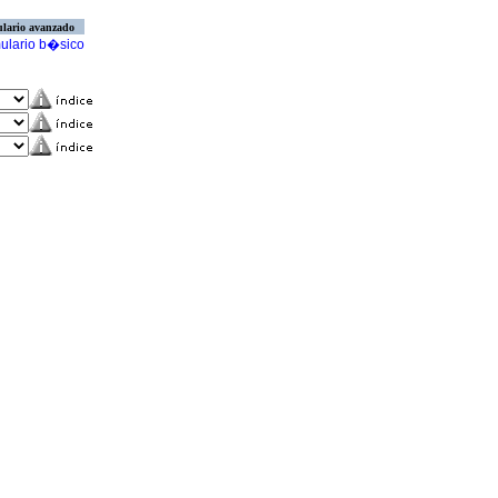
lario avanzado
ulario b�sico