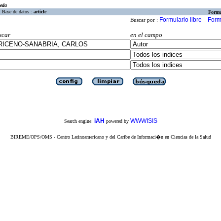
eda
Base de datos :
article
Formu
Formulario libre
Form
Buscar por :
scar
en el campo
iAH
WWWISIS
Search engine:
powered by
BIREME/OPS/OMS - Centro Latinoamericano y del Caribe de Informaci�n en Ciencias de la Salud