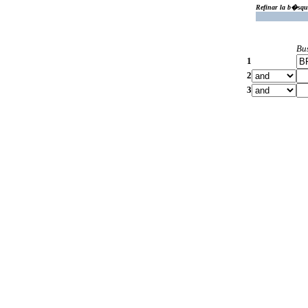
Refinar la b�squ
Bu
1
2
3