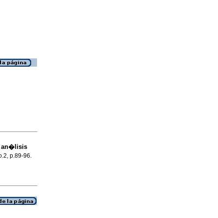
 an�lisis
o.2, p.89-96.