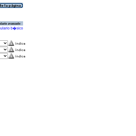
lario avanzado
ulario b�sico