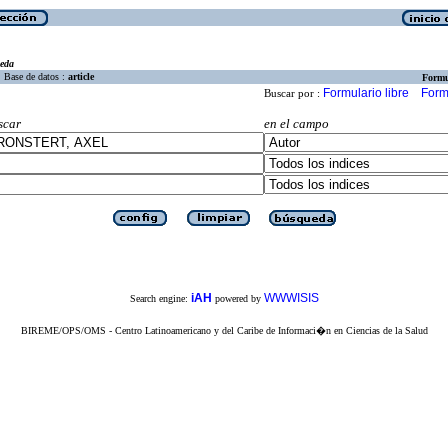
eda
Base de datos :
article
Formu
Formulario libre
Form
Buscar por :
scar
en el campo
iAH
WWWISIS
Search engine:
powered by
BIREME/OPS/OMS - Centro Latinoamericano y del Caribe de Informaci�n en Ciencias de la Salud