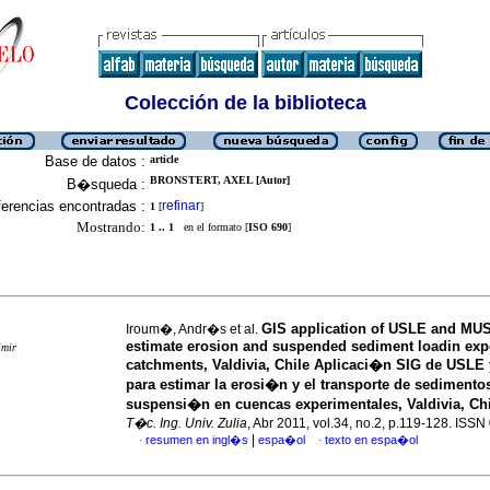
Colección de la biblioteca
Base de datos :
article
BRONSTERT, AXEL [Autor]
B�squeda :
erencias encontradas :
refinar
1
[
]
Mostrando:
1 .. 1
en el formato [
ISO 690
]
GIS application of USLE and MU
Iroum�, Andr�s et al.
estimate erosion and suspended sediment loadin exp
imir
catchments, Valdivia, Chile
Aplicaci�n SIG de USLE
para estimar la erosi�n y el transporte de sedimento
suspensi�n en cuencas experimentales, Valdivia, Chi
T�c. Ing. Univ. Zulia
, Abr 2011, vol.34, no.2, p.119-128. ISS
|
resumen en ingl�s
espa�ol
texto en espa�ol
·
·