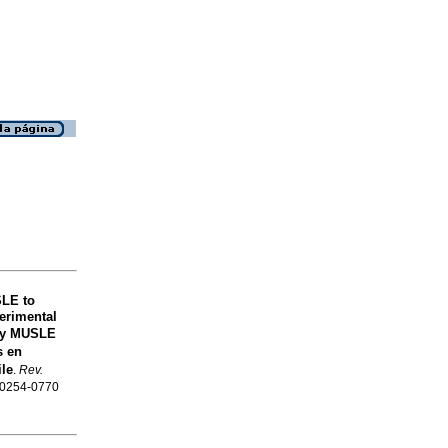
SLE to
erimental
 y MUSLE
s en
le
.
Rev.
N 0254-0770