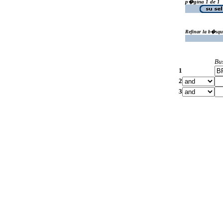
p�gina 1 de 1
Refinar la b�squ
Bu
1
2
3