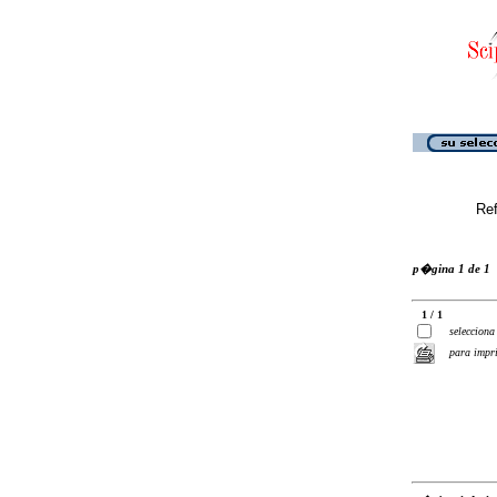
Ref
p�gina 1 de 1
1 / 1
selecciona
para impr