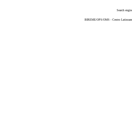
Search engin
BIREME/OPS/OMS - Centro Latinoameric