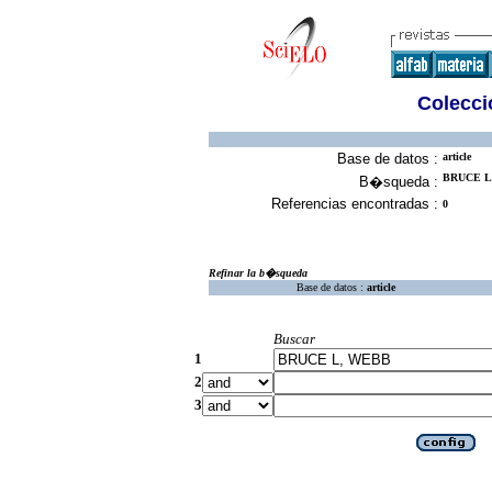
Colecció
Base de datos :
article
BRUCE L,
B�squeda :
Referencias encontradas :
0
Refinar la b�squeda
Base de datos :
article
Buscar
1
2
3