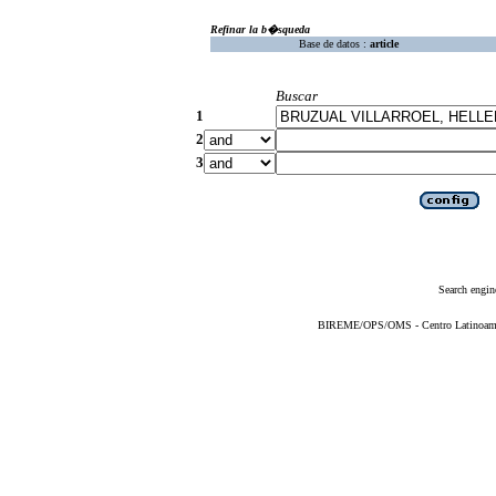
Refinar la b�squeda
Base de datos :
article
Buscar
1
2
3
Search engin
BIREME/OPS/OMS - Centro Latinoameric