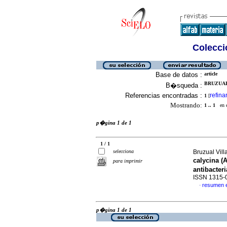
Colecció
Base de datos :
article
BRUZUAL
B�squeda :
Referencias encontradas :
refina
1
[
Mostrando:
1 .. 1
en el
p�gina 1 de 1
1 / 1
selecciona
Bruzual Villa
calycina 
para imprimir
antibacter
ISSN 1315-
resumen 
·
p�gina 1 de 1