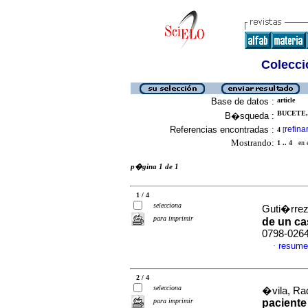
Colecció
Base de datos :
article
BUCETE, 
B�squeda :
Referencias encontradas :
refina
4
[
Mostrando:
1 .. 4
en el
p�gina 1 de 1
1 / 4
selecciona
Guti�rrez,
para imprimir
de un c
0798-026
resume
·
2 / 4
selecciona
�vila, Raq
para imprimir
paciente