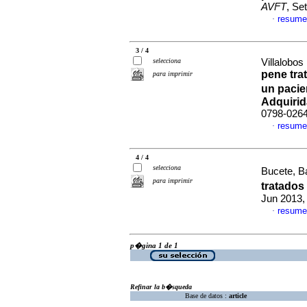
AVFT
, Se
resume
·
3 / 4
selecciona
Villalobos
pene tra
para imprimir
un paci
Adquirid
0798-026
resume
·
4 / 4
selecciona
Bucete, Ba
para imprimir
tratados
Jun 2013,
resume
·
p�gina 1 de 1
Refinar la b�squeda
Base de datos :
article