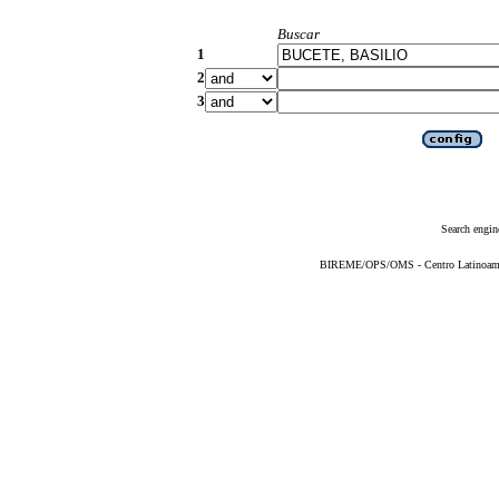
Buscar
1
2
3
Search engin
BIREME/OPS/OMS - Centro Latinoameric