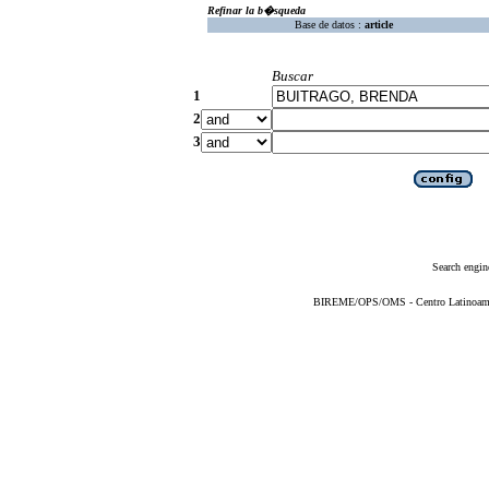
Refinar la b�squeda
Base de datos :
article
Buscar
1
2
3
Search engin
BIREME/OPS/OMS - Centro Latinoameric