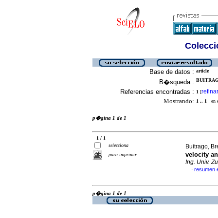
Colecció
Base de datos :
article
BUITRAG
B�squeda :
Referencias encontradas :
refina
1
[
Mostrando:
1 .. 1
en el
p�gina 1 de 1
1 / 1
selecciona
Buitrago, B
velocity a
para imprimir
Ing. Univ. Zu
resumen 
·
p�gina 1 de 1