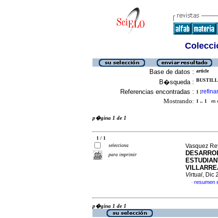
Colecció
Base de datos :
article
BUSTILL
B�squeda :
Referencias encontradas :
refina
1
[
Mostrando:
1 .. 1
en el
p�gina 1 de 1
1 / 1
selecciona
Vasquez Rey
DESARROL
para imprimir
ESTUDIAN
VILLARREA
Virtual
, Dic
resumen 
·
p�gina 1 de 1