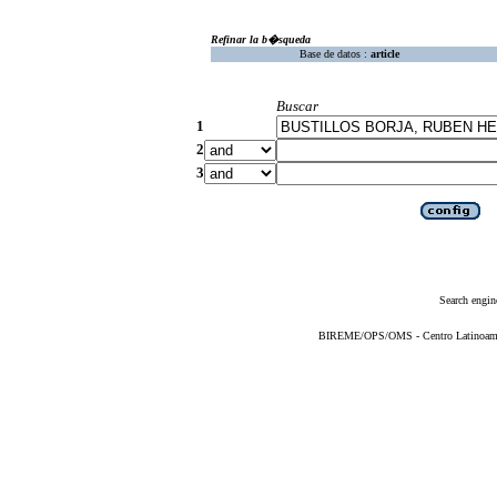
Refinar la b�squeda
Base de datos :
article
Buscar
1
2
3
Search engin
BIREME/OPS/OMS - Centro Latinoameric