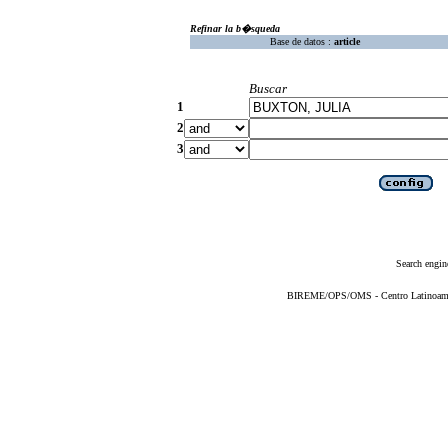
Refinar la b�squeda
Base de datos :
article
Buscar
1
2
3
Search engin
BIREME/OPS/OMS - Centro Latinoameric