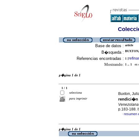
Colecció
Base de datos :
article
BUXTON, 
B�squeda :
Referencias encontradas :
refina
1
[
Mostrando:
1 .. 1
en el
p�gina 1 de 1
1 / 1
selecciona
Buxton, Jul
para imprimir
rendici�n 
Venezolana
p.183-188. 
resumen 
·
p�gina 1 de 1