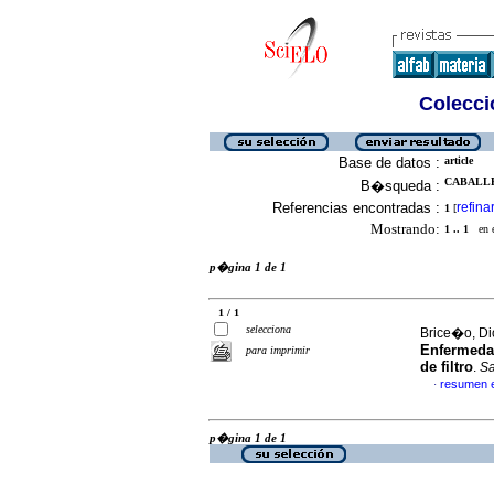
Colecció
Base de datos :
article
CABALLE
B�squeda :
Referencias encontradas :
refina
1
[
Mostrando:
1 .. 1
en el
p�gina 1 de 1
1 / 1
selecciona
Brice�o, Di
Enfermedad
para imprimir
de filtro
.
Sa
resumen 
·
p�gina 1 de 1