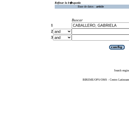
Refinar la b�squeda
Base de datos :
article
Buscar
1
2
3
Search engin
BIREME/OPS/OMS - Centro Latinoameric