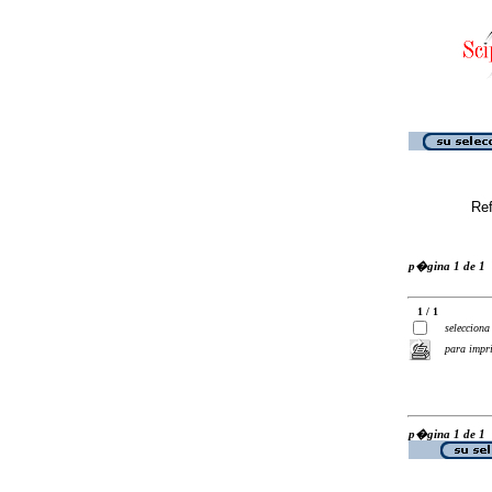
Ref
p�gina 1 de 1
1 / 1
selecciona
para impr
p�gina 1 de 1