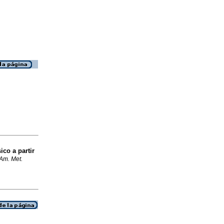
co a partir
nAm. Met.