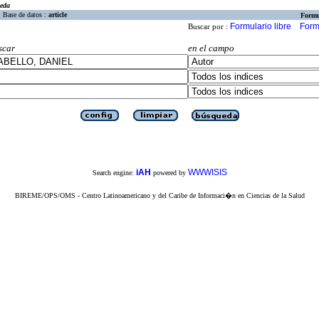
eda
Base de datos :
article
Formu
Formulario libre
Form
Buscar por :
scar
en el campo
iAH
WWWISIS
Search engine:
powered by
BIREME/OPS/OMS - Centro Latinoamericano y del Caribe de Informaci�n en Ciencias de la Salud