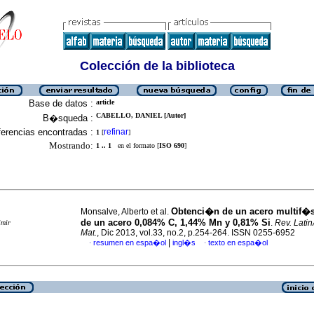
Colección de la biblioteca
Base de datos :
article
CABELLO, DANIEL [Autor]
B�squeda :
erencias encontradas :
refinar
1
[
]
Mostrando:
1 .. 1
en el formato [
ISO 690
]
Obtenci�n de un acero multif�si
Monsalve, Alberto et al.
de un acero 0,084% C, 1,44% Mn y 0,81% Si
.
Rev. Lati
imir
Mat.
, Dic 2013, vol.33, no.2, p.254-264. ISSN 0255-6952
|
resumen en espa�ol
ingl�s
texto en espa�ol
·
·