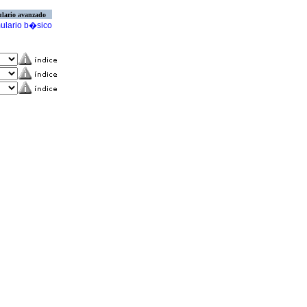
lario avanzado
ulario b�sico