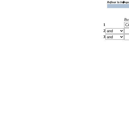
Refinar la b�squ
Bu
1
2
3