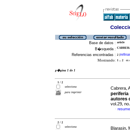
Colecció
Base de datos :
article
CABRERA,
B�squeda :
Referencias encontradas :
refina
2
[
Mostrando:
1 .. 2
en el
p�gina 1 de 1
1 / 2
selecciona
Cabrera, 
para imprimir
periferia
autores 
vol.29, n
resume
·
2 / 2
selecciona
Blarasin,