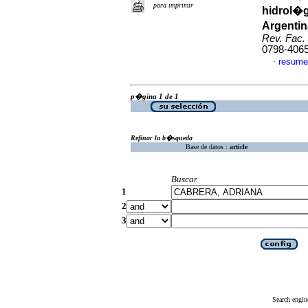
para imprimir
hidrol�g
Argentin
Rev. Fac.
0798-406
resume
·
p�gina 1 de 1
Refinar la b�squeda
Base de datos :
article
Buscar
1
2
3
Search engin