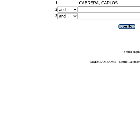
1
2
3
Search engin
BIREME/OPS/OMS - Centro Latinoameric