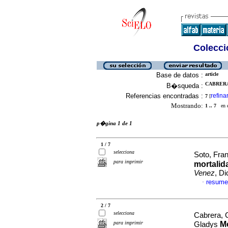
Colecció
Base de datos :
article
CABRERA
B�squeda :
Referencias encontradas :
refina
7
[
Mostrando:
1 .. 7
en el
p�gina 1 de 1
1 / 7
selecciona
Soto, Fran
para imprimir
mortalid
Venez
, D
resume
·
2 / 7
selecciona
Cabrera, 
para imprimir
Mo
Gladys