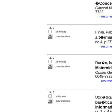
�Concep
Ginecol V
7732
resume
·
3 / 7
selecciona
Finali, Pab
para imprimir
a t�rmi
no.4, p.2
resume
·
4 / 7
selecciona
Dur�n, Isb
para imprimir
Materni
Obstet Gi
0048-773
resume
·
5 / 7
selecciona
Uzc�tegui
para imprimir
bio�tico
informa
no.1, p.4