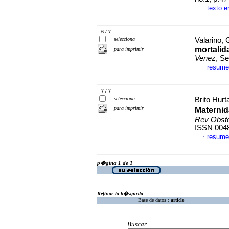
texto 
·
6 / 7
selecciona
Valarino, 
mortalid
para imprimir
Venez
, S
resume
·
7 / 7
selecciona
Brito Hurt
para imprimir
Materni
Rev Obste
ISSN 004
resume
·
p�gina 1 de 1
Refinar la b�squeda
Base de datos :
article
Buscar