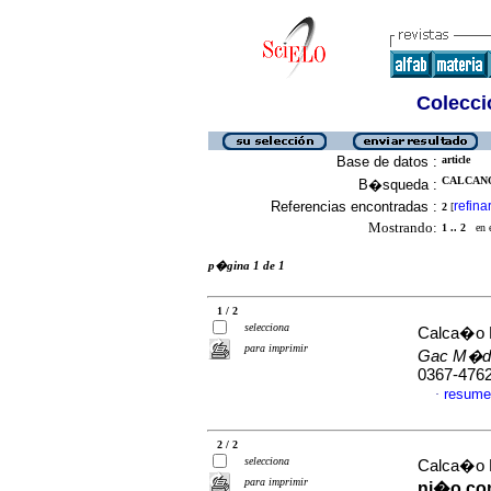
Colecció
Base de datos :
article
CALCANO
B�squeda :
Referencias encontradas :
refina
2
[
Mostrando:
1 .. 2
en el
p�gina 1 de 1
1 / 2
selecciona
Calca�o 
para imprimir
Gac M�d
0367-476
resume
·
2 / 2
selecciona
Calca�o L
para imprimir
ni�o co