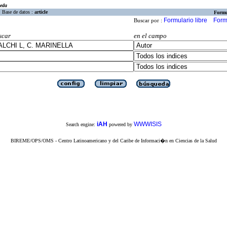
eda
Base de datos :
article
Formu
Formulario libre
Form
Buscar por :
scar
en el campo
iAH
WWWISIS
Search engine:
powered by
BIREME/OPS/OMS - Centro Latinoamericano y del Caribe de Informaci�n en Ciencias de la Salud