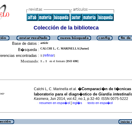
Colección de la biblioteca
Base de datos :
article
CALCHI L, C. MARINELLA [Autor]
B�squeda :
erencias encontradas :
refinar
1
[
]
Mostrando:
1 .. 1
en el formato [
ISO 690
]
�Comparaci�n de t�cnicas
Calchi L, C. Marinella et al.
imir
laboratorio para el diagn�stico de
Giardia intestinali
Kasmera
, Jun 2014, vol.42, no.1, p.32-40. ISSN 0075-5222
|
resumen en espa�ol
ingl�s
texto en espa�ol
·
·