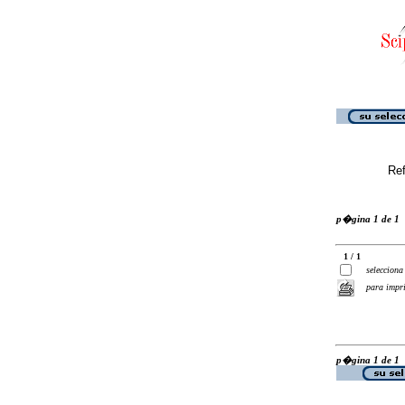
Ref
p�gina 1 de 1
1 / 1
selecciona
para impr
p�gina 1 de 1