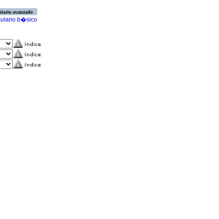
lario avanzado
ulario b�sico