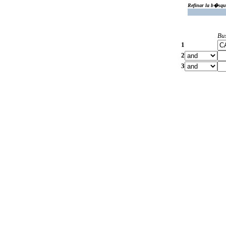
Refinar la b�squ
Bu
1
2
3