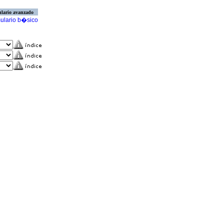
lario avanzado
ulario b�sico