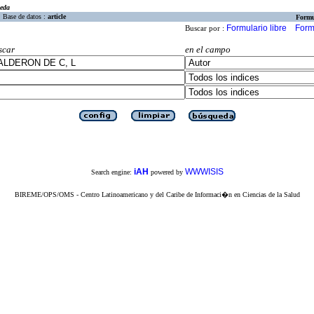
eda
Base de datos :
article
Formu
Formulario libre
Form
Buscar por :
scar
en el campo
iAH
WWWISIS
Search engine:
powered by
BIREME/OPS/OMS - Centro Latinoamericano y del Caribe de Informaci�n en Ciencias de la Salud