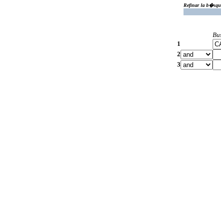
Refinar la b�squ
Bu
1
2
3