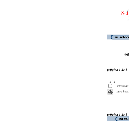
Ref
p�gina 1 de 1
1 / 1
selecciona
para impr
p�gina 1 de 1