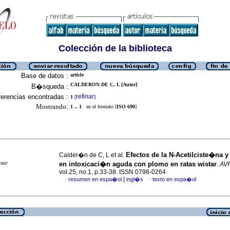
Colección de la biblioteca
Base de datos :
article
CALDERON DE C, L [Autor]
B�squeda :
erencias encontradas :
refinar
1
[
]
Mostrando:
1 .. 1
en el formato [
ISO 690
]
Efectos de la N-Acetilciste�na y
Calder�n de C, L et al.
imir
en intoxicaci�n aguda con plomo en ratas wistar
.
AV
vol.25, no.1, p.33-38. ISSN 0798-0264
|
resumen en espa�ol
ingl�s
texto en espa�ol
·
·