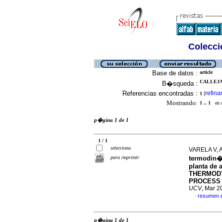
Colecció
Base de datos :
article
CALLEJA P
B�squeda :
Referencias encontradas :
refina
1
[
Mostrando:
1 .. 1
en el
p�gina 1 de 1
1 / 1
selecciona
VARELA V, 
para imprimir
termodin�
planta de 
THERMODY
PROCESS 
UCV
, Mar 2
resumen 
·
p�gina 1 de 1