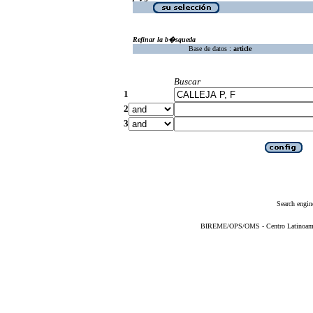
Refinar la b�squeda
Base de datos :
article
Buscar
1
2
3
Search engin
BIREME/OPS/OMS - Centro Latinoameric