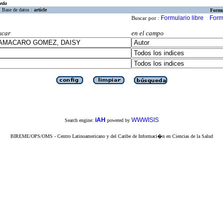
eda
Base de datos :
article
Formu
Formulario libre
Form
Buscar por :
scar
en el campo
iAH
WWWISIS
Search engine:
powered by
BIREME/OPS/OMS - Centro Latinoamericano y del Caribe de Informaci�n en Ciencias de la Salud