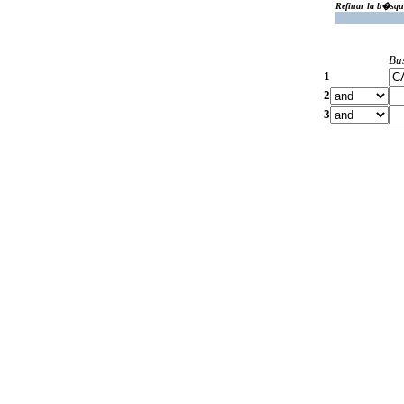
Refinar la b�squ
Bu
1
2
3