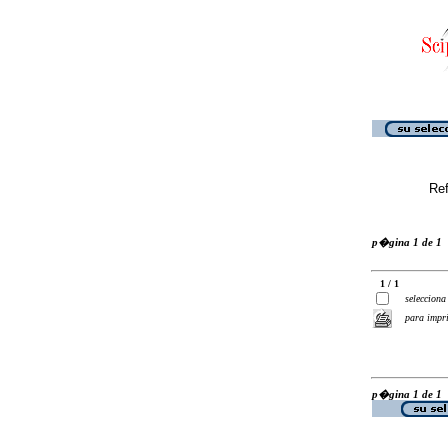
Ref
p�gina 1 de 1
1 / 1
selecciona
para impr
p�gina 1 de 1