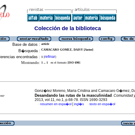
Colección de la biblioteca
Base de datos :
article
CAMACARO GOMEZ, DAISY [Autor]
B�squeda :
erencias encontradas :
refinar
1
[
]
Mostrando:
1 .. 1
en el formato [
ISO 690
]
Gonz�lez Moreno, Maria Cristina and Camacaro G�mez, D
Desandando las rutas de la masculinidad
.
Comunidad y
imir
2013, vol.11, no.1, p.68-78. ISSN 1690-3293
|
resumen en espa�ol
ingl�s
texto en espa�ol
·
·