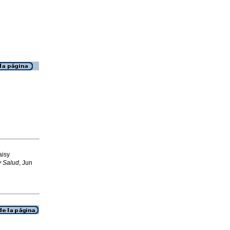
aisy
 Salud
, Jun