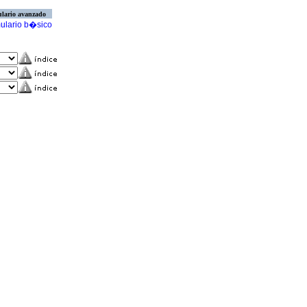
lario avanzado
ulario b�sico