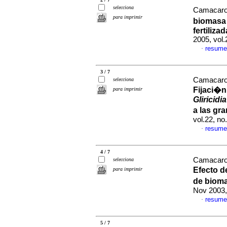
selecciona
Camacaro,
para imprimir
biomasa 
fertiliz
2005, vol
resume
·
3 / 7
Camacaro,
selecciona
Fijaci�n
para imprimir
Gliricidi
a las g
vol.22, n
resume
·
4 / 7
Camacaro,
selecciona
Efecto d
para imprimir
de biom
Nov 2003,
resume
·
5 / 7