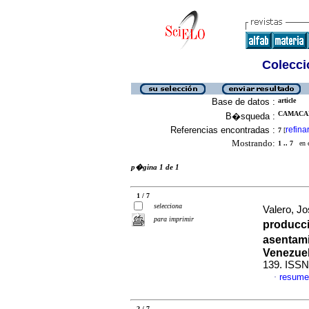
Colecció
Base de datos :
article
CAMACAR
B�squeda :
Referencias encontradas :
refina
7
[
Mostrando:
1 .. 7
en el
p�gina 1 de 1
1 / 7
selecciona
Valero, Jo
para imprimir
producci
asentami
Venezue
139. ISSN
resume
·
2 / 7