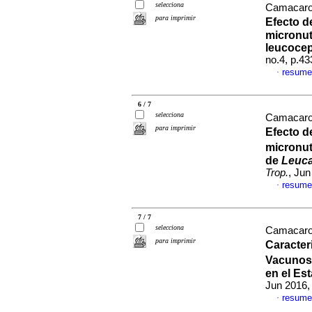
selecciona
Camacaro,
para imprimir
Efecto d
micronut
leucocep
no.4, p.4
resume
·
6 / 7
selecciona
Camacaro,
para imprimir
Efecto d
micronut
de
Leuca
Trop.
, Jun
resume
·
7 / 7
selecciona
Camacaro,
para imprimir
Caracter
Vacunos
en el Es
Jun 2016,
resume
·