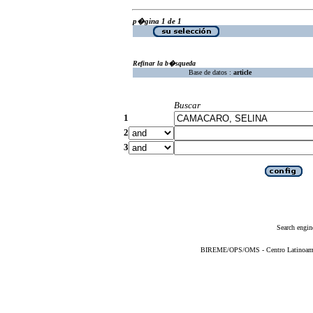
p�gina 1 de 1
Refinar la b�squeda
Base de datos :
article
Buscar
1
2
3
Search engin
BIREME/OPS/OMS - Centro Latinoameric