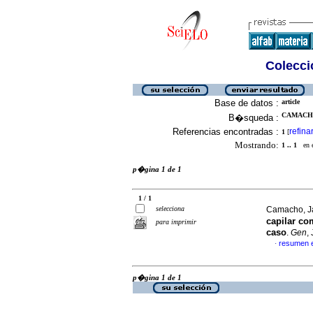
Colecció
Base de datos :
article
CAMACHO,
B�squeda :
Referencias encontradas :
refina
1
[
Mostrando:
1 .. 1
en el
p�gina 1 de 1
1 / 1
selecciona
Camacho, Ja
capilar co
para imprimir
caso
.
Gen
,
resumen 
·
p�gina 1 de 1