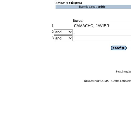
Refinar la b�squeda
Base de datos :
article
Buscar
1
2
3
Search engin
BIREME/OPS/OMS - Centro Latinoameric