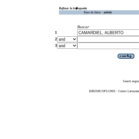
Refinar la b�squeda
Base de datos :
article
Buscar
1
2
3
Search engin
BIREME/OPS/OMS - Centro Latinoameric