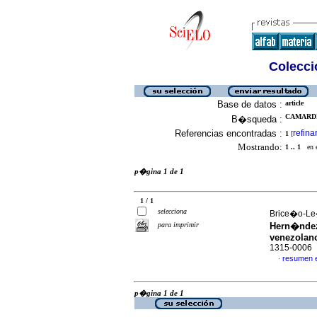
Colecció
Base de datos :
article
CAMARDI
B�squeda :
Referencias encontradas :
refina
1
[
Mostrando:
1 .. 1
en el
p�gina 1 de 1
1 / 1
selecciona
Brice�o-Le�
para imprimir
Hern�ndez:
venezolan
1315-0006
resumen 
·
p�gina 1 de 1