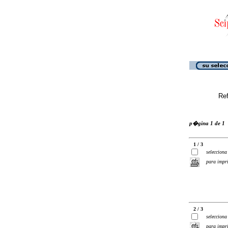
Ref
p�gina 1 de 1
1 / 3
selecciona
para impr
2 / 3
selecciona
para impr