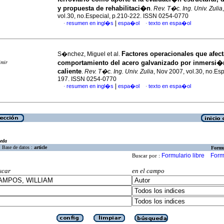
y propuesta de rehabilitaci�n
.
Rev. T�c. Ing. Univ. Zulia
vol.30, no.Especial, p.210-222. ISSN 0254-0770
|
resumen en ingl�s
espa�ol
texto en espa�ol
·
·
Factores operacionales que afect
S�nchez, Miguel et al.
comportamiento del acero galvanizado por inmersi�
imir
caliente
.
Rev. T�c. Ing. Univ. Zulia
, Nov 2007, vol.30, no.Esp
197. ISSN 0254-0770
|
resumen en ingl�s
espa�ol
texto en espa�ol
·
·
eda
Base de datos :
article
Formu
Formulario libre
Form
Buscar por :
scar
en el campo