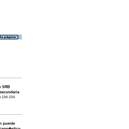
de SRB
 secundaria
 p.194-204.
n puente
 diagn�stico