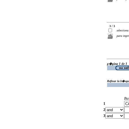
3 / 3
selecciona
para impr
p�gina 1 de 1
Refinar la b�squ
Bu
1
2
3