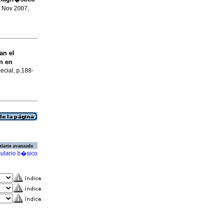
, Nov 2007,
an el
n en
ecial, p.188-
lario avanzado
ulario b�sico