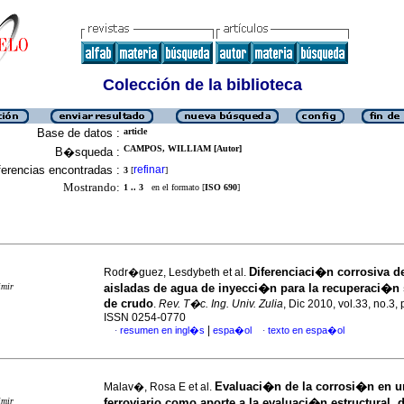
Colección de la biblioteca
Base de datos :
article
CAMPOS, WILLIAM [Autor]
B�squeda :
erencias encontradas :
refinar
3
[
]
Mostrando:
1 .. 3
en el formato [
ISO 690
]
Diferenciaci�n corrosiva 
Rodr�guez, Lesdybeth et al.
imir
aisladas de agua de inyecci�n para la recuperaci�n
de crudo
.
Rev. T�c. Ing. Univ. Zulia
, Dic 2010, vol.33, no.3,
ISSN 0254-0770
|
resumen en ingl�s
espa�ol
texto en espa�ol
·
·
Evaluaci�n de la corrosi�n en u
Malav�, Rosa E et al.
imir
ferroviario como aporte a la evaluaci�n estructural,