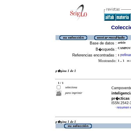
Colecció
Base de datos :
article
CAMPOVE
B�squeda :
Referencias encontradas :
refina
1
[
Mostrando:
1 .. 1
en el
p�gina 1 de 1
1 / 1
selecciona
Campoverde
inteligenc
para imprimir
pr�cticas
ISSN 2542-
resumen 
·
p�gina 1 de 1