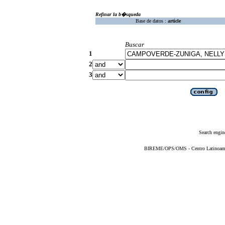
Refinar la b�squeda
Base de datos :
article
Buscar
1
2
3
Search engin
BIREME/OPS/OMS - Centro Latinoameric