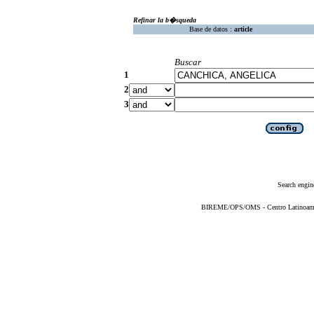
Refinar la b�squeda
Base de datos :
article
Buscar
1
2
3
Search engin
BIREME/OPS/OMS - Centro Latinoameric