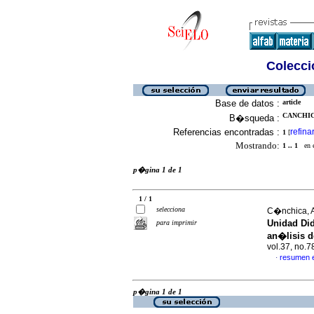
Colecció
Base de datos :
article
CANCHICA
B�squeda :
Referencias encontradas :
refina
1
[
Mostrando:
1 .. 1
en el
p�gina 1 de 1
1 / 1
selecciona
C�nchica, 
Unidad Did
para imprimir
an�lisis d
vol.37, no.
resumen 
·
p�gina 1 de 1