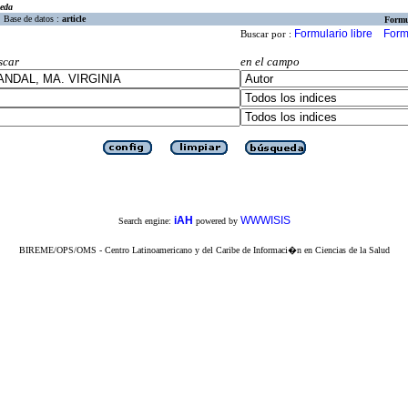
eda
Base de datos :
article
Formu
Formulario libre
Form
Buscar por :
scar
en el campo
iAH
WWWISIS
Search engine:
powered by
BIREME/OPS/OMS - Centro Latinoamericano y del Caribe de Informaci�n en Ciencias de la Salud