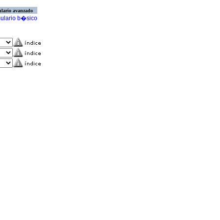
lario avanzado
ulario b�sico