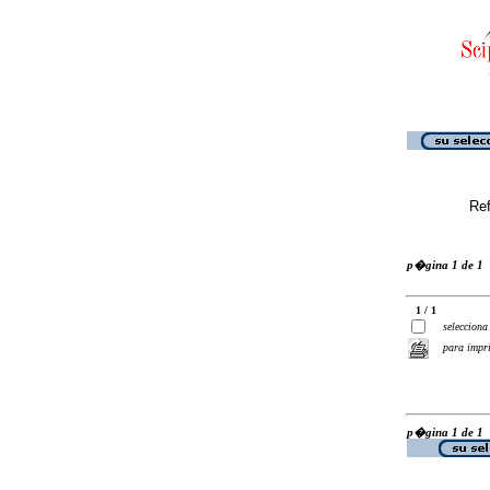
Ref
p�gina 1 de 1
1 / 1
selecciona
para impr
p�gina 1 de 1