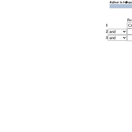
Refinar la b�squ
Bu
1
2
3