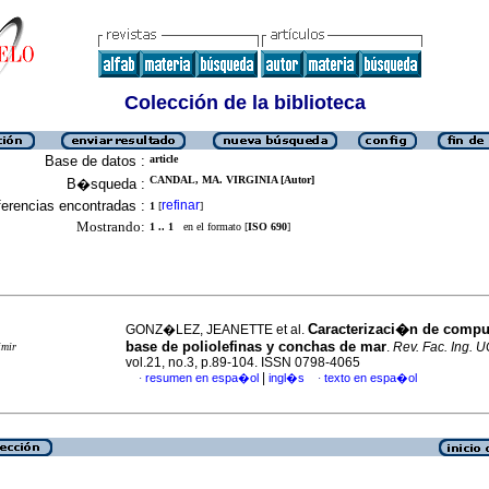
Colección de la biblioteca
Base de datos :
article
CANDAL, MA. VIRGINIA [Autor]
B�squeda :
erencias encontradas :
refinar
1
[
]
Mostrando:
1 .. 1
en el formato [
ISO 690
]
Caracterizaci�n de compu
GONZ�LEZ, JEANETTE et al.
base de poliolefinas y conchas de mar
.
Rev. Fac. Ing. 
imir
vol.21, no.3, p.89-104. ISSN 0798-4065
|
resumen en espa�ol
ingl�s
texto en espa�ol
·
·