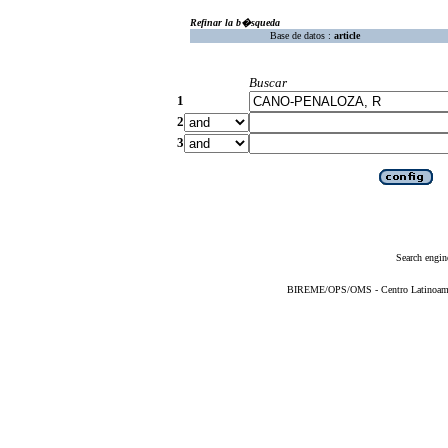
Refinar la b�squeda
Base de datos :
article
Buscar
1
2
3
Search engin
BIREME/OPS/OMS - Centro Latinoameric