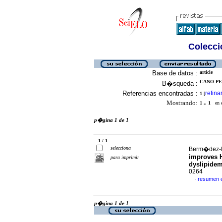
Colecció
Base de datos :
article
CANO-PEN
B�squeda :
Referencias encontradas :
refina
1
[
Mostrando:
1 .. 1
en el
p�gina 1 de 1
1 / 1
selecciona
Berm�dez-Pi
improves H
para imprimir
dyslipide
0264
resumen 
·
p�gina 1 de 1