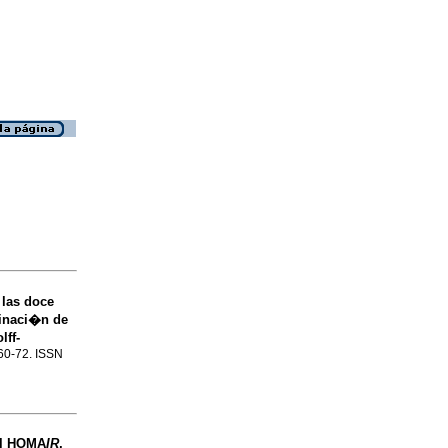
 las doce
minaci�n de
lff-
.60-72. ISSN
el HOMA
IR
,