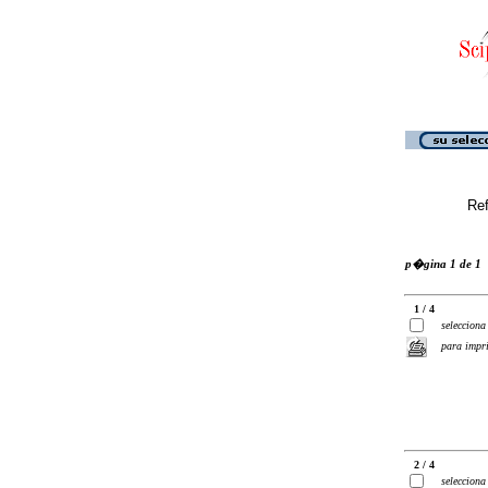
Ref
p�gina 1 de 1
1 / 4
selecciona
para impr
2 / 4
selecciona