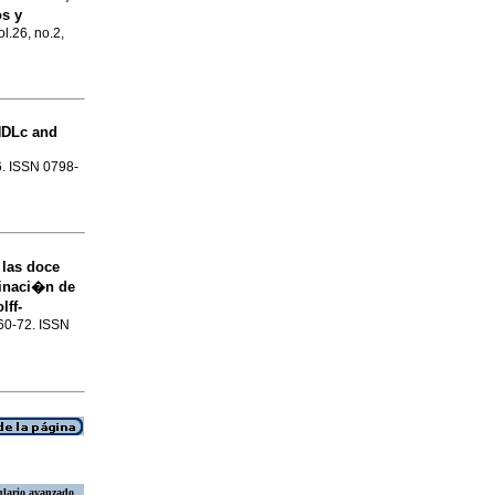
os y
ol.26, no.2,
HDLc and
16. ISSN 0798-
 las doce
minaci�n de
lff-
.60-72. ISSN
lario avanzado