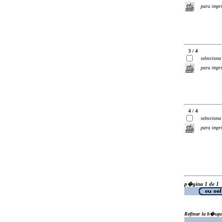
para impr
3 / 4
selecciona
para impr
4 / 4
selecciona
para impr
p�gina 1 de 1
Refinar la b�squ