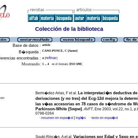
Colección de la biblioteca
Base de datos :
article
CANO-PONCE, C [Autor]
B�squeda :
erencias encontradas :
refinar
4
[
]
Mostrando:
1 .. 4
en el formato [
ISO 690
]
La interpretaci�n deductiva de
Berm�dez-Arias, F et al.
imir
derivaciones (y no tres)
del Ecg-12d mejora la deter
las v�as accesorias en 78 casos de s�ndrome de Wo
Parkinson-White (Swpw)
.
AVFT
, Ene 2003, vol.22, no.1, p
0798-0264
|
resumen en espa�ol
ingl�s
texto en espa�ol
·
·
Variaciones por Edad y Sexo en 
Souki-Rinc�n, A et al.