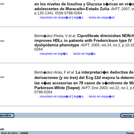
en los niveles de Insulina y Glucosa s�ricas en ni�
imir
adolescentes de Maracaibo-Estado Zulia
.
AVFT
, 2007, v
p.135-1341. ISSN 0798-0264
|
resumen en espa�ol
ingl�s
texto en espa�ol
·
·
Ciprofibrate diminishes NON-
Berm�dez-Pirela, V et al.
improves HDLc in patients with Frederickson type IV
imir
dyslipidemia phenotype
.
AVFT
, 2005, vol.24, no.2, p.10-
0264
resumen en ingl�s
texto en ingl�s
·
·
La interpretaci�n deductiva de
Berm�dez-Arias, F et al.
imir
derivaciones (y no tres)
del Ecg-12d mejora la deter
las v�as accesorias en 78 casos de s�ndrome de Wo
Parkinson-White (Swpw)
.
AVFT
, Ene 2003, vol.22, no.1, p
0798-0264
|
resumen en espa�ol
ingl�s
texto en espa�ol
·
·
eda
Base de datos :
article
Formu