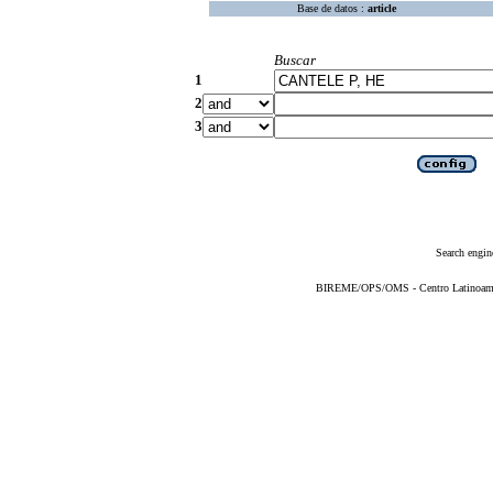
Base de datos :
article
Buscar
1
2
3
Search engin
BIREME/OPS/OMS - Centro Latinoameric