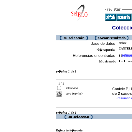
Colecció
Base de datos :
article
CANTELE 
B�squeda :
Referencias encontradas :
refina
1
[
Mostrando:
1 .. 1
en el
p�gina 1 de 1
1 / 1
selecciona
Cantele P, H
de 2 casos
para imprimir
resumen 
·
p�gina 1 de 1
Refinar la b�squeda